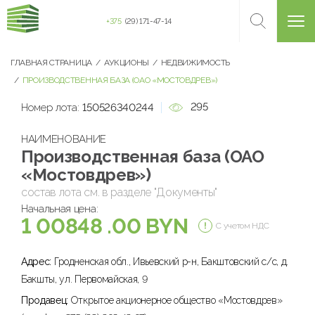
+375
(29) 171-47-14
ГЛАВНАЯ СТРАНИЦА
АУКЦИОНЫ
НЕДВИЖИМОСТЬ
ПРОИЗВОДСТВЕННАЯ БАЗА (ОАО «МОСТОВДРЕВ»)
295
Номер лота:
150526340244
НАИМЕНОВАНИЕ
Производственная база (ОАО
«Мостовдрев»)
состав лота см. в разделе "Документы"
Начальная цена:
1 00848 .00 BYN
С учетом НДС
Адрес:
Гродненская обл., Ивьевский р-н, Бакштовский с/с, д.
Бакшты, ул. Первомайская, 9
Продавец:
Открытое акционерное общество «Мостовдрев»