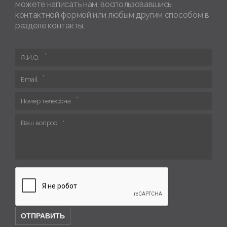
можете написать нам, воспользовавшись
контактной формой или любым другим способом в
разделе контакты.
Ф.И.О.
Email
Номер телефона
Ваш вопрос