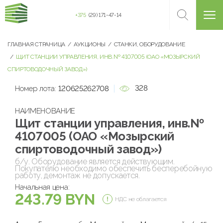
+375
(29) 171-47-14
ГЛАВНАЯ СТРАНИЦА
АУКЦИОНЫ
СТАНКИ, ОБОРУДОВАНИЕ
ЩИТ СТАНЦИИ УПРАВЛЕНИЯ, ИНВ.№ 4107005 (ОАО «МОЗЫРСКИЙ
СПИРТОВОДОЧНЫЙ ЗАВОД»)
328
Номер лота:
120625262708
НАИМЕНОВАНИЕ
Щит станции управления, инв.№
4107005 (ОАО «Мозырский
спиртоводочный завод»)
б/у. Оборудование является действующим.
Покупателю необходимо обеспечить бесперебойную
работу, демонтаж не допускается.
Начальная цена:
243.79 BYN
НДС не облагается