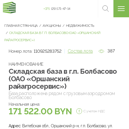
+375
(29) 171-47-14
ГЛАВНАЯ СТРАНИЦА
АУКЦИОНЫ
НЕДВИЖИМОСТЬ
СКЛАДСКАЯ БАЗА В Г.П. БОЛБАСОВО (ОАО «ОРШАНСКИЙ
РАЙАГРОСЕРВИС»)
Состав лота
387
Номер лота:
110925283752
НАИМЕНОВАНИЕ
Складская база в г.п. Болбасово
(ОАО «Оршанский
райагросервис»)
База расположена рядом с грузовым аэродромом
Болбасово
Начальная цена:
171 522.00 BYN
С учетом НДС
Адрес:
Витебская обл., Оршанский р-н, г.п. Болбасово, ул.