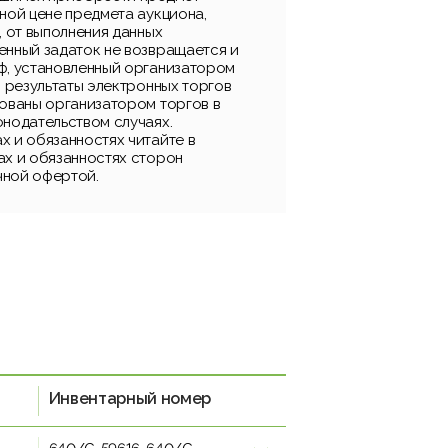
ной цене предмета аукциона,
, от выполнения данных
енный задаток не возвращается и
ф, установленный организатором
, результаты электронных торгов
рованы организатором торгов в
онодательством случаях.
х и обязанностях читайте в
ах и обязанностях сторон
чной офертой.
Инвентарный номер