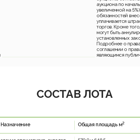
аукциона по началь
увеличенной на 5%)
обязанностей внес
уплачивается штра
торгов. Кроме того
могут быть аннули
установленных зак
Подробнее о права
соглашении о прав
и
являющимся публи
СОСТАВ ЛОТА
2
Назначение
Общая площадь м