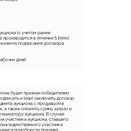
укциона (с учетом ранее
) производится в течение 5 (пяти)
 момента подписания договора
 рабочих дней
циона будет признан победителем
подписать и (или) заключить договор
дмета аукциона с продавцом в
, а также оплатить сумму затрат и
ганизатору аукциона. В случае
ия участника аукциона, ставшего
она (единственного участника
вшимся приобрести предмет