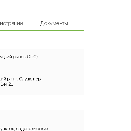
гистрации
Документы
луцкий рынок ОПС)
й р-н, г. Слуцк, пер.
-й, 21
пунктов, садоводческих