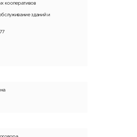
ых кооперативов
обслуживание зданий и
77
вна
договора