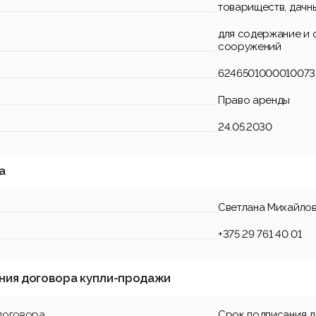
товариществ, дачн
для содержание и 
сооружений
6246501000010073
Право аренды
24.05.2030
а
Светлана Михайло
+375 29 761 40 01
ния договора купли-продажи
договора
Срок подписания 