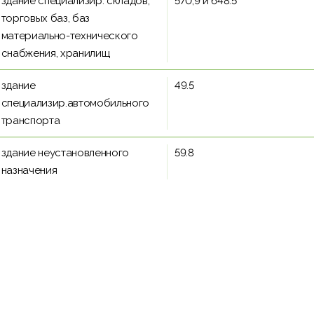
здание специализир. складов,
570,9 и 648.5
торговых баз, баз
материально-технического
снабжения, хранилищ
здание
49.5
специализир.автомобильного
транспорта
здание неустановленного
59.8
назначения