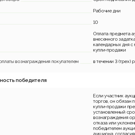
Рабочие дни
10
Оплата предмета а
внесенного задатка
календарных дня с
купли-продажи
 оплаты вознаграждения покупателем
в течении 3 (трех)
нность победителя
Если участник аук
торгов, он обязан 
купли-продажи пре
установленный срок
вознаграждения ор
отказа или уклонен
победителем аукци
аукциона, согласи