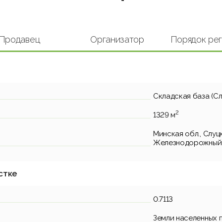
Продавец
Организатор
Порядок ре
Складская база (С
2
1329 м
Минская обл., Слуцки
Железнодорожный 1
стке
0.7113
Земли населенных 