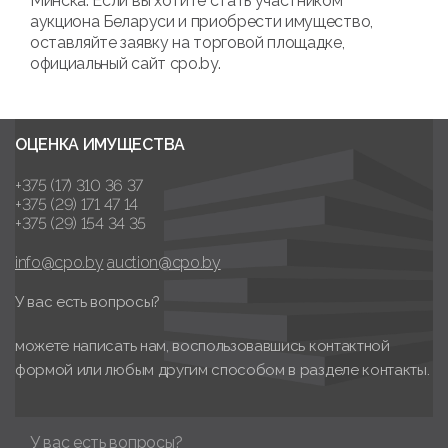
Минска. Если вы хотите стать участником
аукциона Беларуси и приобрести имущество,
оставляйте заявку на торговой площадке,
официальный сайт cpo.by.
ОЦЕНКА ИМУЩЕСТВА
+375 (17) 310 36 37
+375 (29) 171 47 14
+375 (29) 154 34 35
info@cpo.by
auction@cpo.by
У вас есть вопросы?
можете написать нам, воспользовавшись контактной
формой или любым другим способом в разделе контакты.
У вас есть вопросы?