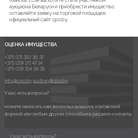
Минска. Если вы хотите стать участником
аукциона Беларуси и приобрести имущество,
оставляйте заявку на торговой площадке,
официальный сайт cpo.by.
ОЦЕНКА ИМУЩЕСТВА
+375 (17) 310 36 37
+375 (29) 171 47 14
+375 (29) 154 34 35
info@cpo.by
auction@cpo.by
У вас есть вопросы?
можете написать нам, воспользовавшись контактной
формой или любым другим способом в разделе контакты.
У вас есть вопросы?