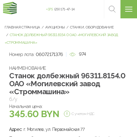
+375
(29) 171-47-14
ГЛАВНАЯ СТРАНИЦА
АУКЦИОНЫ
СТАНКИ, ОБОРУДОВАНИЕ
СТАНОК ДОЛБЕЖНЫЙ 96311.8154.0 ОАО «МОГИЛЕВСКИЙ ЗАВОД
«СТРОММАШИНА»
974
Номер лота:
06072171376
НАИМЕНОВАНИЕ
Станок долбежный 96311.8154.0
ОАО «Могилевский завод
«Строммашина»
б/у
Начальная цена:
345.60 BYN
С учетом НДС
Адрес:
г. Могилев, ул. Первомайская 77