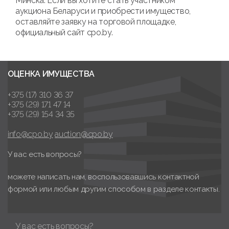
Минска. Если вы хотите стать участником
аукциона Беларуси и приобрести имущество,
оставляйте заявку на торговой площадке,
официальный сайт cpo.by.
ОЦЕНКА ИМУЩЕСТВА
+375 (17) 310 36 37
+375 (29) 171 47 14
+375 (29) 154 34 35
info@cpo.by
auction@cpo.by
У вас есть вопросы?
можете написать нам, воспользовавшись контактной
формой или любым другим способом в разделе контакты.
У вас есть вопросы?