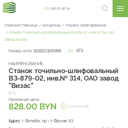
+375
(29) 171-47-14
ГЛАВНАЯ СТРАНИЦА
АУКЦИОНЫ
СТАНКИ, ОБОРУДОВАНИЕ
СТАНОК ТОЧИЛЬНО-ШЛИФОВАЛЬНЫЙ ВЗ-879-02, ИНВ.№ 314, ОАО
ЗАВОД "ВИЗАС"
573
Номер лота:
110622106996
НАИМЕНОВАНИЕ
Станок точильно-шлифовальный
ВЗ-879-02, инв.№ 314, ОАО завод
"Визас"
б/у
Начальная цена:
828.00 BYN
С учетом НДС
Адрес:
г. Витебск, пр – т Фрунзе, 83