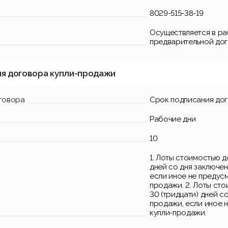
8029-515-38-19
Осуществляется в раб
предварительной до
ия договора купли-продажи
говора
Срок подписания до
Рабочие дни
10
1. Лоты стоимостью д
дней со дня заключе
если иное не предус
продажи. 2. Лоты ст
30 (тридцати) дней с
продажи, если иное 
купли-продажи.