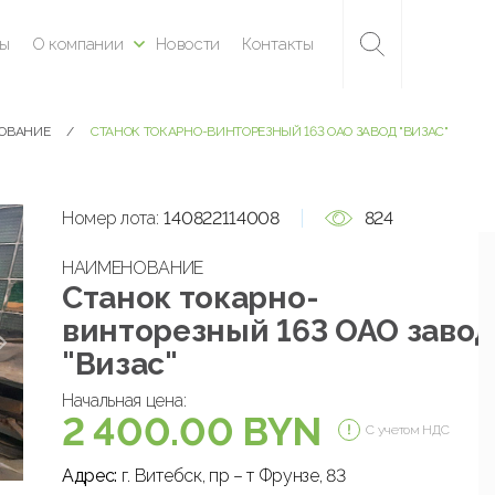
ны
О компании
Новости
Контакты
ДОВАНИЕ
СТАНОК ТОКАРНО-ВИНТОРЕЗНЫЙ 163 ОАО ЗАВОД "ВИЗАС"
Номер лота:
140822114008
824
НАИМЕНОВАНИЕ
Станок токарно-
винторезный 163 ОАО завод
"Визас"
Начальная цена:
2 400.00 BYN
С учетом НДС
Адрес:
г. Витебск, пр – т Фрунзе, 83