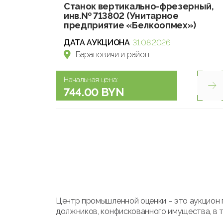
Станок вертикально-фрезерный,
инв.№ 713802 (Унитарное
предприятие «Белкоопмех»)
ДАТА АУКЦИОНА
31.08.2026
Барановичи и район
Начальная цена:
744.00 BYN
Центр промышленной оценки – это аукцион 
должников, конфискованного имущества, в т