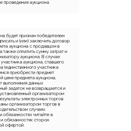
ле проведения аукциона
она будет признан победителем
дписать и (или) заключить договор
ета аукциона с продавцом в
а также оплатить сумму затрат и
низатору аукциона. В случае
 участника аукциона, ставшего
а (единственного участника
имся приобрести предмет
й цене предмета аукциона,
от выполнения данных
ный задаток не возвращается и
 установленный организатором
результаты электронных торгов
ваны организатором торгов в
одательством случаях.
и обязанностях читайте в
 и обязанностях сторон
ой офертой.