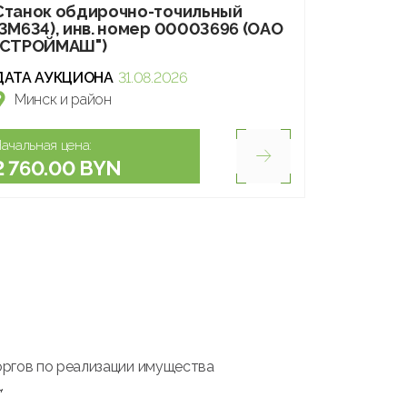
Станок обдирочно-точильный
(3М634), инв. номер 00003696 (ОАО
"СТРОЙМАШ")
ДАТА АУКЦИОНА
31.08.2026
Минск и район
ачальная цена:
2 760.00 BYN
оргов по реализации имущества
.