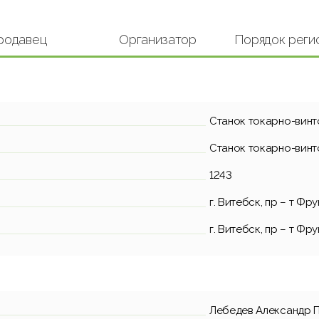
родавец
Организатор
Порядок реги
Станок токарно-винт
Станок токарно-винт
1243
г. Витебск, пр – т Фру
г. Витебск, пр – т Фру
Лебедев Александр 