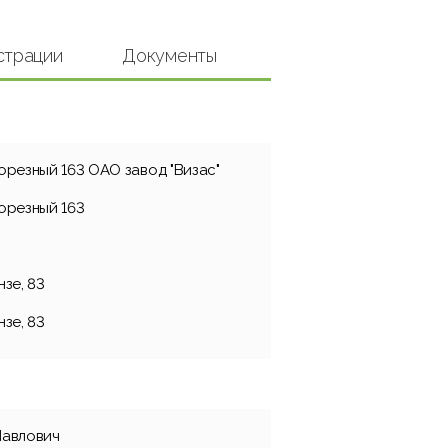
страции
Документы
орезный 163 ОАО завод "Визас"
орезный 163
нзе, 83
нзе, 83
Павлович