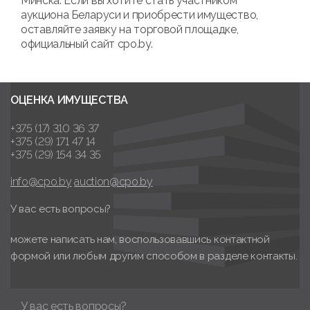
Минска. Если вы хотите стать участником
аукциона Беларуси и приобрести имущество,
оставляйте заявку на торговой площадке,
официальный сайт cpo.by.
ОЦЕНКА ИМУЩЕСТВА
+375 (17) 310 36 37
+375 (29) 171 47 14
+375 (29) 154 34 35
info@cpo.by
auction@cpo.by
У вас есть вопросы?
можете написать нам, воспользовавшись контактной
формой или любым другим способом в разделе контакты.
У вас есть вопросы?