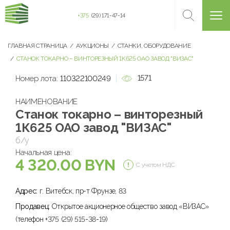
+375
(29) 171-47-14
ГЛАВНАЯ СТРАНИЦА
АУКЦИОНЫ
СТАНКИ, ОБОРУДОВАНИЕ
СТАНОК ТОКАРНО – ВИНТОРЕЗНЫЙ 1К625 ОАО ЗАВОД "ВИЗАС"
1571
Номер лота:
110322100249
НАИМЕНОВАНИЕ
Станок токарно – винторезный
1К625 ОАО завод "ВИЗАС"
б/у
Начальная цена:
4 320.00 BYN
С учетом НДС
Адрес:
г. Витебск, пр-т Фрунзе, 83
Продавец:
Открытое акционерное общество завод «ВИЗАС»
(телефон +375 (29) 515-38-19)