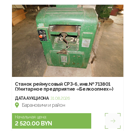
Станок реймусовый СРЗ-6, инв.№ 713801
(Унитарное предприятие «Белкоопмех»)
ДАТА АУКЦИОНА
31.08.2026
Барановичи и район
Начальная цена:
2 520.00 BYN