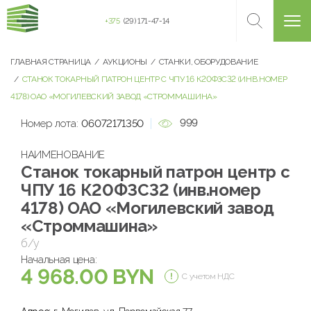
+375
(29) 171-47-14
ГЛАВНАЯ СТРАНИЦА
АУКЦИОНЫ
СТАНКИ, ОБОРУДОВАНИЕ
СТАНОК ТОКАРНЫЙ ПАТРОН ЦЕНТР С ЧПУ 16 К20ФЗС32 (ИНВ.НОМЕР
4178) ОАО «МОГИЛЕВСКИЙ ЗАВОД «СТРОММАШИНА»
999
Номер лота:
06072171350
НАИМЕНОВАНИЕ
Станок токарный патрон центр с
ЧПУ 16 К20ФЗС32 (инв.номер
4178) ОАО «Могилевский завод
«Строммашина»
б/у
Начальная цена:
4 968.00 BYN
С учетом НДС