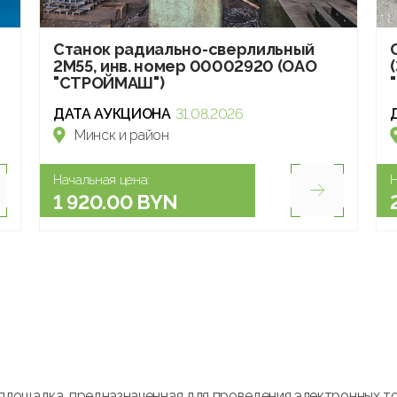
Станок радиально-сверлильный
2М55, инв. номер 00002920 (ОАО
"СТРОЙМАШ")
ДАТА АУКЦИОНА
31.08.2026
Минск и район
Начальная цена:
Н
1 920.00 BYN
площадка, предназначенная для проведения электронных т