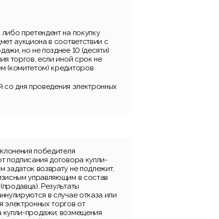
 либо претендент на покупку
мет аукциона в соответствии с
ажи, но не позднее 10 (десяти)
ия торгов, если иной срок не
м (комитетом) кредиторов.
ней со дня проведения электронных
уклонения победителя
от подписания договора купли-
м задаток возврату не подлежит,
изисным управляющим в состав
(продавца). Результаты
ннулируются в случае отказа или
я электронных торгов от
 купли-продажи; возмещения