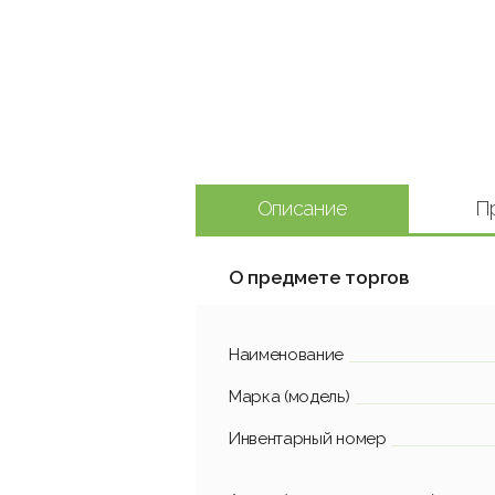
Описание
П
О предмете торгов
Наименование
Марка (модель)
Инвентарный номер