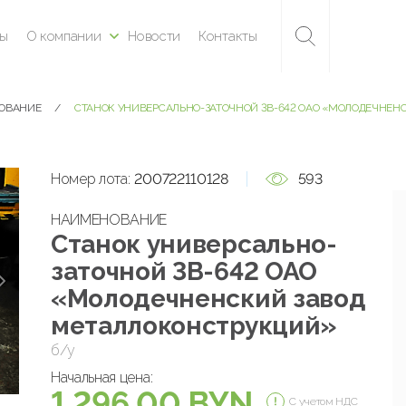
ны
О компании
Новости
Контакты
ДОВАНИЕ
СТАНОК УНИВЕРСАЛЬНО-ЗАТОЧНОЙ 3В-642 ОАО «МОЛОДЕЧНЕН
Номер лота:
200722110128
593
НАИМЕНОВАНИЕ
Станок универсально-
заточной 3В-642 ОАО
«Молодечненский завод
металлоконструкций»
б/у
Начальная цена:
1 296.00 BYN
С учетом НДС