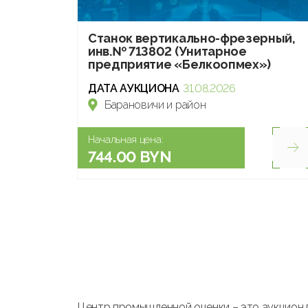
Станок вертикально-фрезерный,
инв.№ 713802 (Унитарное
предприятие «Белкоопмех»)
ДАТА АУКЦИОНА
31.08.2026
Барановичи и район
Начальная цена:
744.00 BYN
Центр промышленной оценки – это аукцион 