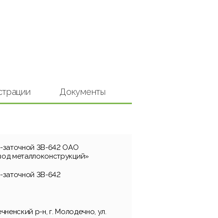
страции
Документы
-заточной 3В-642 ОАО
вод металлоконструкций»
-заточной 3В-642
ненский р-н, г. Молодечно, ул.