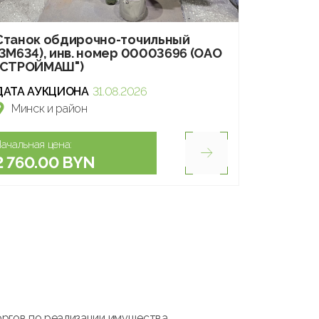
Станок обдирочно-точильный
(3М634), инв. номер 00003696 (ОАО
"СТРОЙМАШ")
ДАТА АУКЦИОНА
31.08.2026
Минск и район
ачальная цена:
2 760.00 BYN
оргов по реализации имущества