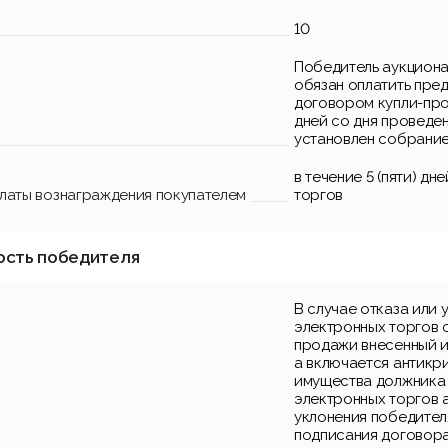
10
Победитель аукциона
обязан оплатить пред
договором купли-прод
дней со дня проведен
установлен собрание
в течение 5 (пяти) д
платы вознаграждения покупателем
торгов
ость победителя
В случае отказа или 
электронных торгов 
продажи внесенный и
а включается антикр
имущества должника 
электронных торгов а
уклонения победител
подписания договора