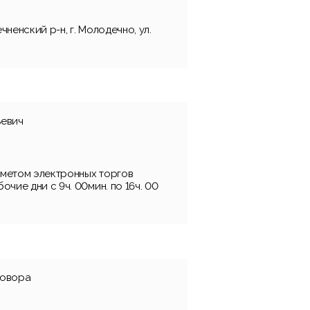
ненский р-н, г. Молодечно, ул.
ьевич
метом электронных торгов
очие дни с 9ч. 00мин. по 16ч. 00
говора