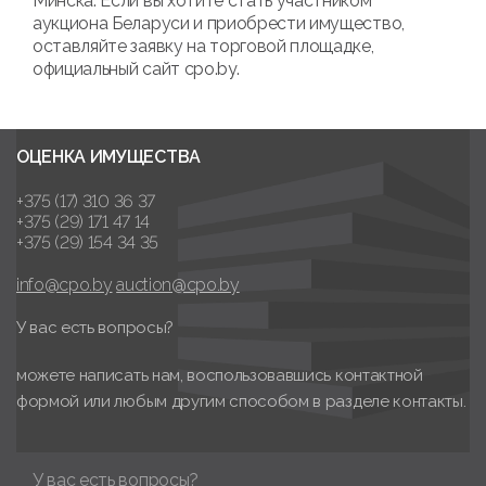
Минска. Если вы хотите стать участником
аукциона Беларуси и приобрести имущество,
оставляйте заявку на торговой площадке,
официальный сайт cpo.by.
ОЦЕНКА ИМУЩЕСТВА
+375 (17) 310 36 37
+375 (29) 171 47 14
+375 (29) 154 34 35
info@cpo.by
auction@cpo.by
У вас есть вопросы?
можете написать нам, воспользовавшись контактной
формой или любым другим способом в разделе контакты.
У вас есть вопросы?