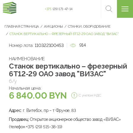
+375
(29) 171-47-14
ГЛАВНАЯ СТРАНИЦА
АУКЦИОНЫ
СТАНКИ, ОБОРУДОВАНИЕ
СТАНОК ВЕРТИКАЛЬНО – ФРЕЗЕРНЫЙ 6Т12-29 ОАО ЗАВОД "ВИЗАС"
914
Номер лота:
110322100453
НАИМЕНОВАНИЕ
Станок вертикально – фрезерный
6Т12-29 ОАО завод "ВИЗАС"
б/у
Начальная цена:
6 840.00 BYN
С учетом НДС
Адрес:
г. Витебск, пр – т Фрунзе, 83
Продавец:
Открытое акционерное общество завод «ВИЗАС»
(телефон +375 (29) 515-38-19)