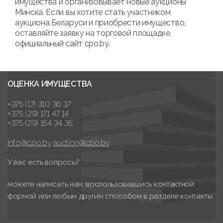
имущества и организовывает новые аукционы
Минска. Если вы хотите стать участником
аукциона Беларуси и приобрести имущество,
оставляйте заявку на торговой площадке,
официальный сайт cpo.by.
ОЦЕНКА ИМУЩЕСТВА
+375 (17) 310 36 37
+375 (29) 171 47 14
+375 (29) 154 34 35
info@cpo.by
auction@cpo.by
У вас есть вопросы?
можете написать нам, воспользовавшись контактной
формой или любым другим способом в разделе контакты.