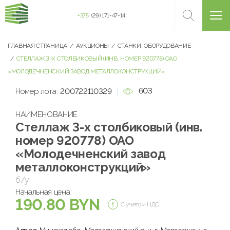
+375
(29) 171-47-14
ГЛАВНАЯ СТРАНИЦА
АУКЦИОНЫ
СТАНКИ, ОБОРУДОВАНИЕ
СТЕЛЛАЖ 3-Х СТОЛБИКОВЫЙ (ИНВ. НОМЕР 920778) ОАО
«МОЛОДЕЧНЕНСКИЙ ЗАВОД МЕТАЛЛОКОНСТРУКЦИЙ»
603
Номер лота:
200722110329
НАИМЕНОВАНИЕ
Стеллаж 3-х столбиковый (инв.
номер 920778) ОАО
«Молодечненский завод
металлоконструкций»
б/у
Начальная цена:
190.80 BYN
С учетом НДС