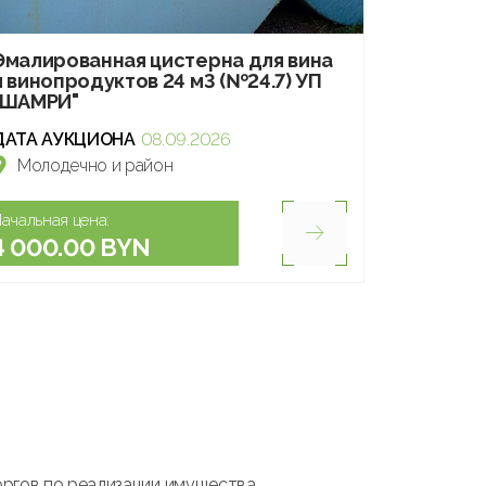
Эмалированная цистерна для вина
и винопродуктов 24 м3 (№24.7) УП
"ШАМРИ"
ДАТА АУКЦИОНА
08.09.2026
Молодечно и район
ачальная цена:
4 000.00 BYN
оргов по реализации имущества