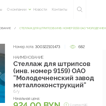
ны
О компании
Новости
Контакты
ДОВАНИЕ
СТЕЛЛАЖ ДЛЯ ШТРИПСОВ (ИНВ. НОМЕР 9159) ОАО "МОЛОДЕЧН
Номер лота:
300322101473
682
НАИМЕНОВАНИЕ
Стеллаж для штрипсов
(инв. номер 9159) ОАО
"Молодечненский завод
металлоконструкций"
б/у
Начальная цена:
924.00 BYN
С учетом НДС