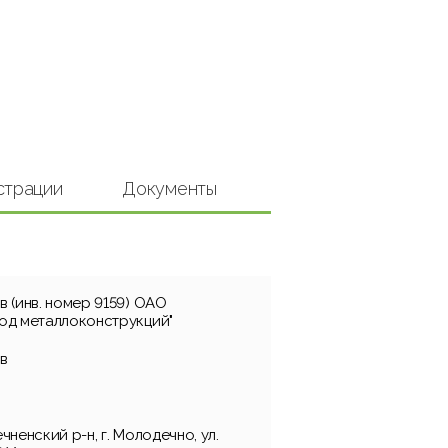
страции
Документы
 (инв. номер 9159) ОАО
од металлоконструкций"
в
ненский р-н, г. Молодечно, ул.