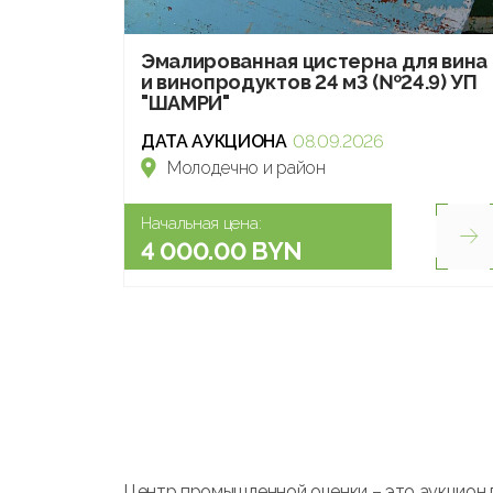
Эмалированная цистерна для вина
и винопродуктов 24 м3 (№24.9) УП
"ШАМРИ"
ДАТА АУКЦИОНА
08.09.2026
Молодечно и район
Начальная цена:
4 000.00 BYN
Центр промышленной оценки – это аукцион 