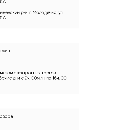
31А
ненский р-н, г. Молодечно, ул.
31А
ьевич
метом электронных торгов
очие дни с 9ч. 00мин. по 16ч. 00
говора