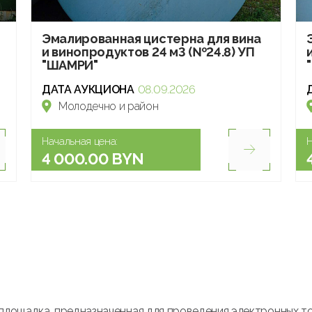
Эмалированная цистерна для вина
и винопродуктов 24 м3 (№24.8) УП
"ШАМРИ"
ДАТА АУКЦИОНА
08.09.2026
Молодечно и район
Начальная цена:
Н
4 000.00 BYN
площадка, предназначенная для проведения электронных т