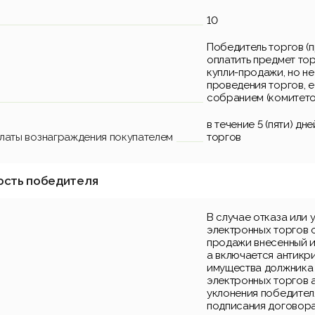
10
Победитель торгов (п
оплатить предмет то
купли-продажи, но не
проведения торгов, е
собранием (комитето
в течение 5 (пяти) д
платы вознаграждения покупателем
торгов
ость победителя
В случае отказа или 
электронных торгов 
продажи внесенный и
а включается антикр
имущества должника 
электронных торгов а
уклонения победител
подписания договора