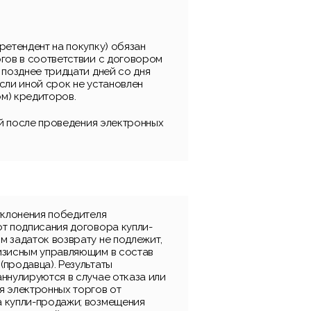
ретендент на покупку) обязан
ргов в соответствии с договором
 позднее тридцати дней со дня
сли иной срок не установлен
м) кредиторов.
ней после проведения электронных
уклонения победителя
от подписания договора купли-
м задаток возврату не подлежит,
изисным управляющим в состав
(продавца). Результаты
ннулируются в случае отказа или
я электронных торгов от
 купли-продажи; возмещения