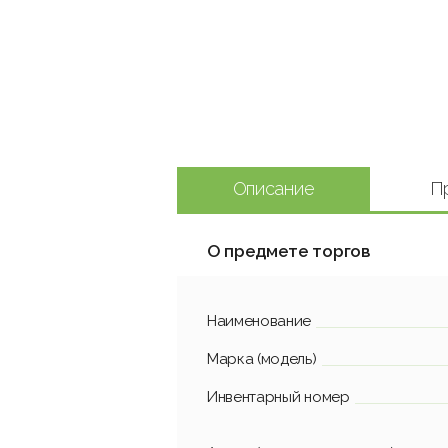
Описание
П
О предмете торгов
Наименование
Марка (модель)
Инвентарный номер