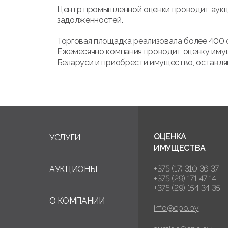
Центр промышленной оценки проводит аукци
задолженностей.
Торговая площадка реализовала более 400 о
Ежемесячно компания проводит оценку имущ
Беларуси и приобрести имущество, оставляй
ОЦЕНКА
УСЛУГИ
ИМУЩЕСТВА
+375 (17) 310 36 37
АУКЦИОНЫ
+375 (29) 171 47 14
+375 (29) 154 34 35
О КОМПАНИИ
info@cpo.by