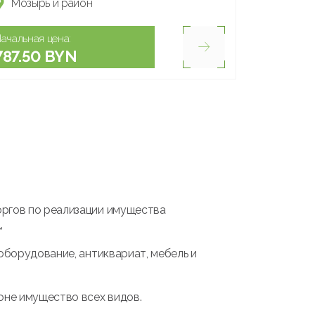
Мозырь и район
ачальная цена:
787.50 BYN
оргов по реализации имущества
.
оборудование, антиквариат, мебель и
оне имущество всех видов.