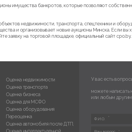
оны имущества банкротов, которые позволяют собственни
бъектов недвижимости, транспорта, спецтехники и оборуд
ества и организовывает новые аукционы Минска. Если вы х
те заявку на торговой площадке, официальный сайт cpo.by
У вас есть вопрос
Оценка недвижимости
Оценка транспорта
можете написать 
Оценка бизнеса
или любым другим
Оценка для МСФО
Оценка оборудования
Переоценка
Ф.И.О.
Оценка автомобиля после ДТП,
Оценка интеллектуальной
Ваш вопрос