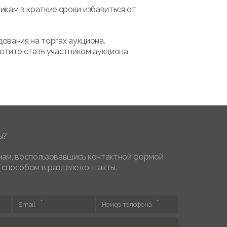
кам в краткие сроки избавиться от
ования на торгах аукциона.
отите стать участником аукциона
.
ы?
нам, воспользовавшись контактной формой
 способом в разделе контакты.
Email
Номер телефона