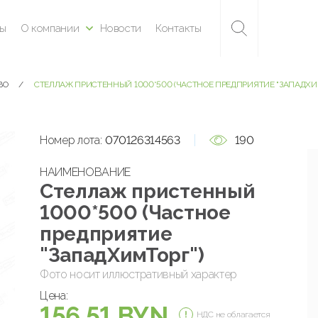
ны
О компании
Новости
Контакты
ВО
СТЕЛЛАЖ ПРИСТЕННЫЙ 1000*500 (ЧАСТНОЕ ПРЕДПРИЯТИЕ "ЗАПАДХИ
Номер лота:
070126314563
190
НАИМЕНОВАНИЕ
Стеллаж пристенный
1000*500 (Частное
предприятие
"ЗападХимТорг")
Фото носит иллюстративный характер
Цена:
156.51 BYN
НДС не облагается