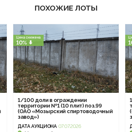
ПОХОЖИЕ ЛОТЫ
Цена снижена
Ц
10%
1
1/100 доли в ограждении
территории №1 (10 плит) поз.99
й
(ОАО «Мозырский спиртоводочный
завод»)
ДАТА АУКЦИОНА
07.07.2026