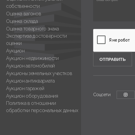
собственности
Оценка вагонов
Оценка склада
Оценка товарного знака
Экспертиза достоверности
оценки
Аукцион
Аукцион недвижимости
Аукцион автомобилей
Аукционы земельных участков
Аукцион антиквариата
Аукцион гаражей
Соцсети
Аукцион оборудования
Политика в отношении
обработки персональных данных