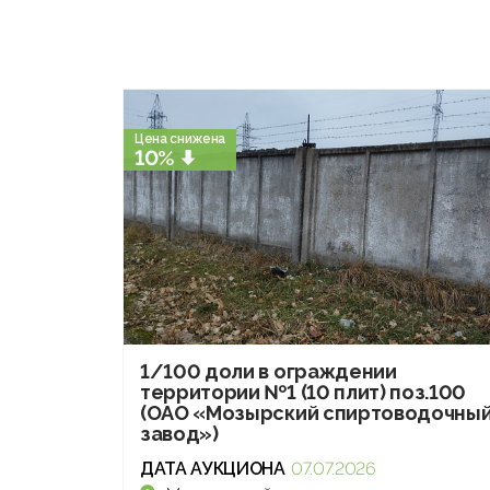
Цена снижена
10%
1/100 доли в ограждении
территории №1 (10 плит) поз.100
(ОАО «Мозырский спиртоводочны
завод»)
ДАТА АУКЦИОНА
07.07.2026