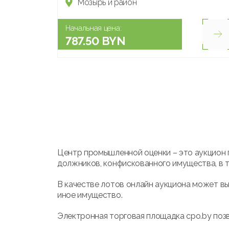
Мозырь и район
Начальная цена:
787.50 BYN
Центр промышленной оценки – это аукцион 
должников, конфискованного имущества, в т
В качестве лотов онлайн аукциона может вы
иное имущество.
Электронная торговая площадка cpo.by позв