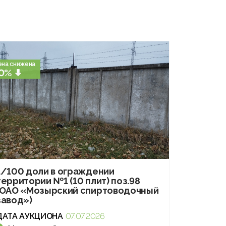
ена снижена
0%
1/100 доли в ограждении
территории №1 (10 плит) поз.98
(ОАО «Мозырский спиртоводочный
завод»)
ДАТА АУКЦИОНА
07.07.2026