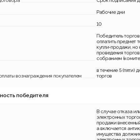
договора
Срок подписания 
Рабочие дни
10
Победитель торгов 
оплатить предмет 
купли-продажи, но 
проведения торгов,
собранием (комите
в течение 5 (пяти)
 оплаты вознаграждения покупателем
торгов
нность победителя
В случае отказа ил
электронных торго
продажи внесенный
а включается анти
имущества должника
электронных торгов