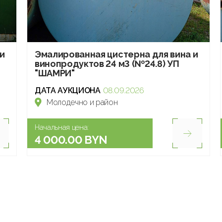
и
Эмалированная цистерна для вина и
винопродуктов 24 м3 (№24.8) УП
"ШАМРИ"
ДАТА АУКЦИОНА
08.09.2026
Молодечно и район
Начальная цена:
4 000.00 BYN