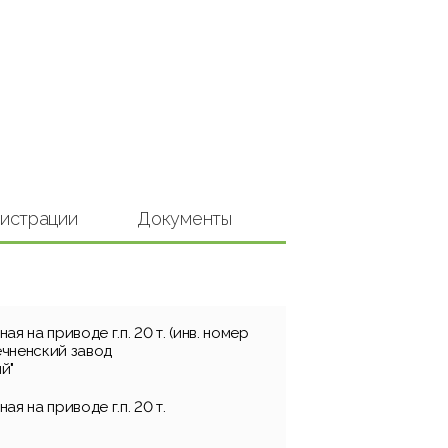
гистрации
Документы
я на приводе г.п. 20 т. (инв. номер
чненский завод
й"
я на приводе г.п. 20 т.