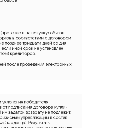
договора
(претендент на покупку) обязан
торгов в соответствии с договором
не позднее тридцати дней со дня
 если иной срок не установлен
том) кредиторов.
 дней после проведения электронных
и уклонения победителя
в от подписания договора купли-
 им задаток возврату не подлежит,
кризисным управляющим в состав
 (продавца). Результаты
 аннулируются в случае отказа или