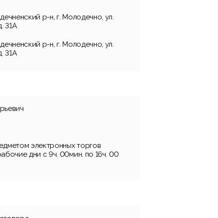
ечненский р-н, г. Молодечно, ул.
. 31А
ечненский р-н, г. Молодечно, ул.
. 31А
рьевич
едметом электронных торгов
абочие дни с 9ч. 00мин. по 16ч. 00