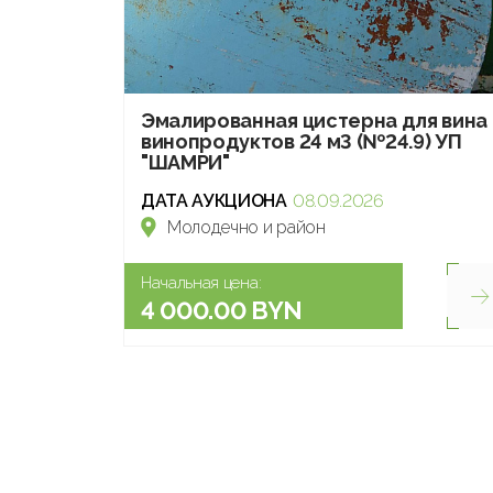
Эмалированная цистерна для вина 
винопродуктов 24 м3 (№24.9) УП
"ШАМРИ"
ДАТА АУКЦИОНА
08.09.2026
Молодечно и район
Начальная цена:
4 000.00 BYN