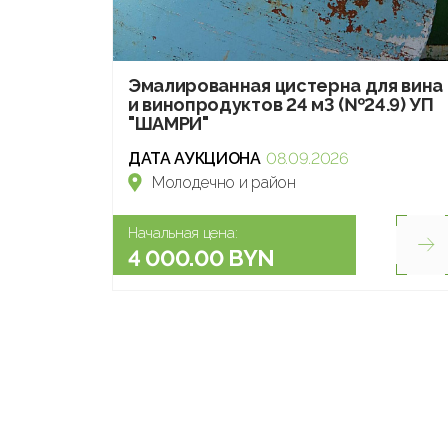
Эмалированная цистерна для вина
и винопродуктов 24 м3 (№24.9) УП
"ШАМРИ"
ДАТА АУКЦИОНА
08.09.2026
Молодечно и район
Начальная цена:
4 000.00 BYN