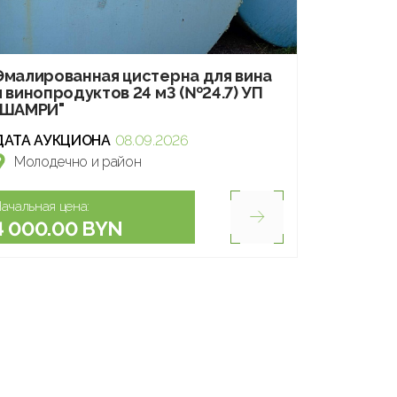
Эмалированная цистерна для вина
и винопродуктов 24 м3 (№24.7) УП
"ШАМРИ"
ДАТА АУКЦИОНА
08.09.2026
Молодечно и район
ачальная цена:
4 000.00 BYN