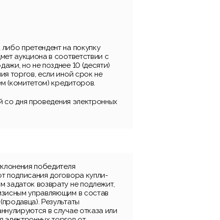
 либо претендент на покупку
мет аукциона в соответствии с
ажи, но не позднее 10 (десяти)
ия торгов, если иной срок не
м (комитетом) кредиторов.
ней со дня проведения электронных
уклонения победителя
от подписания договора купли-
м задаток возврату не подлежит,
изисным управляющим в состав
(продавца). Результаты
ннулируются в случае отказа или
я электронных торгов от