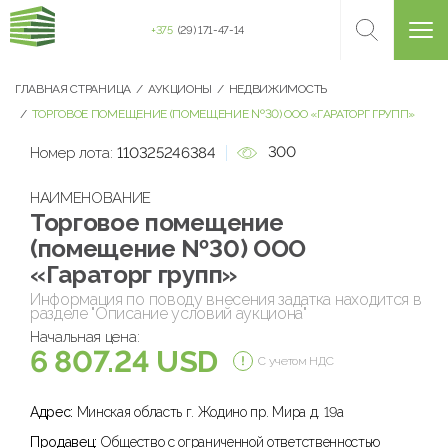
+375
(29) 171-47-14
ГЛАВНАЯ СТРАНИЦА
АУКЦИОНЫ
НЕДВИЖИМОСТЬ
ТОРГОВОЕ ПОМЕЩЕНИЕ (ПОМЕЩЕНИЕ №30) ООО «ГАРАТОРГ ГРУПП»
300
Номер лота:
110325246384
НАИМЕНОВАНИЕ
Торговое помещение
(помещение №30) ООО
«Гараторг групп»
Информация по поводу внесения задатка находится в
разделе "Описание условий аукциона"
Начальная цена:
6 807.24 USD
С учетом НДС
Адрес:
Минская область г. Жодино пр. Мира д. 19а
Продавец:
Общество с ограниченной ответственностью