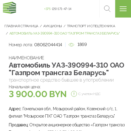
+375
(29) 171-47-14
ГЛАВНАЯ СТРАНИЦА
АУКЦИОНЫ
ТРАНСПОРТ И СПЕЦТЕХНИКА
АВТОМОБИЛЬ УАЗ-390994-310 ОАО "ГАЗПРОМ ТРАНСГАЗ БЕЛАРУСЬ"
1869
Номер лота:
08062044414
НАИМЕНОВАНИЕ
Автомобиль УАЗ-390994-310 ОАО
"Газпром трансгаз Беларусь"
транспортное средство бывшее в употреблении
Начальная цена:
3 900.00 BYN
С учетом НДС
Адрес:
Гомельская обл., Мозырский район, Козенский с/с, 1,
филиал "Мозырское ПХГ ОАО "Газпром трансгаз Беларусь"
Продавец:
Открытое акционерное общество «Газпром трансгаз