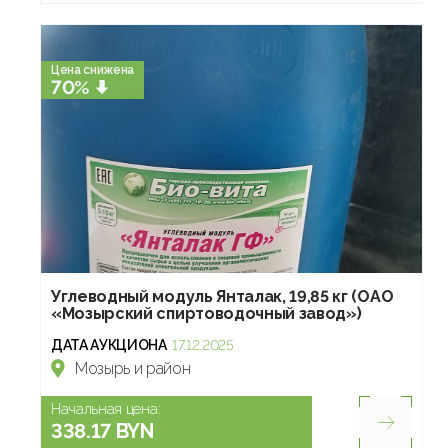
Цена снижена
70%
Углеводный модуль Янталак, 19,85 кг (ОАО
«Мозырский спиртоводочный завод»)
ДАТА АУКЦИОНА
17.12.2025
Мозырь и район
Начальная цена:
338.17 BYN