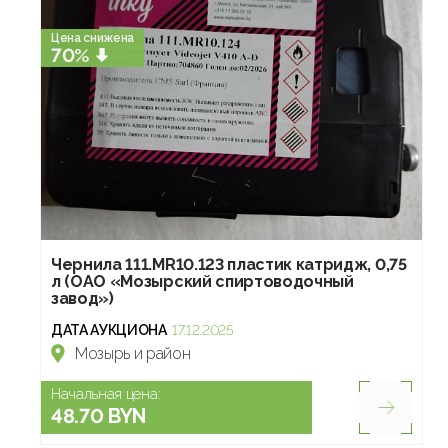
Цена снижена
70%
Чернила 111.МR10.123 пластик катридж, 0,75
л (ОАО «Мозырский спиртоводочный
завод»)
ДАТА АУКЦИОНА
17.12.2025
Мозырь и район
Начальная цена:
48.70 BYN