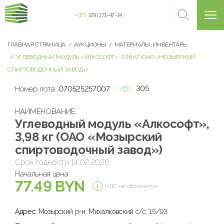
+375
(29) 171-47-14
ГЛАВНАЯ СТРАНИЦА
АУКЦИОНЫ
МАТЕРИАЛЫ, ИНВЕНТАРЬ
УГЛЕВОДНЫЙ МОДУЛЬ «АЛКОСОФТ», 3,98 КГ (ОАО «МОЗЫРСКИЙ
СПИРТОВОДОЧНЫЙ ЗАВОД»)
305
Номер лота:
070525257007
НАИМЕНОВАНИЕ
Углеводный модуль «Алкософт»,
3,98 кг (ОАО «Мозырский
спиртоводочный завод»)
Срок годности 14.02.2026
Начальная цена:
77.49 BYN
НДС не облагается
Адрес:
Мозырский р-н, Михалковский с/с, 15/93