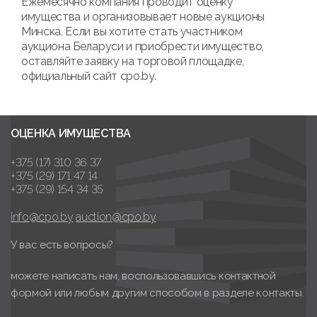
Ежемесячно компания проводит оценку
имущества и организовывает новые аукционы
Минска. Если вы хотите стать участником
аукциона Беларуси и приобрести имущество,
оставляйте заявку на торговой площадке,
официальный сайт cpo.by.
ОЦЕНКА ИМУЩЕСТВА
+375 (17) 310 36 37
+375 (29) 171 47 14
+375 (29) 154 34 35
info@cpo.by
auction@cpo.by
У вас есть вопросы?
можете написать нам, воспользовавшись контактной
формой или любым другим способом в разделе контакты.