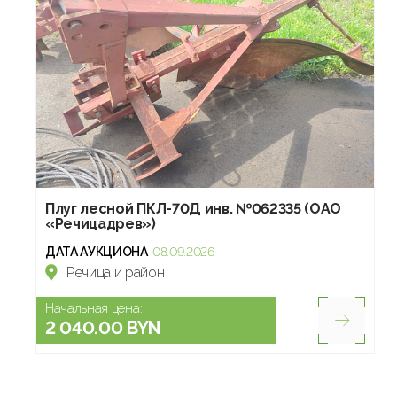
Плуг лесной ПКЛ-70Д инв. №062335 (ОАО
«Речицадрев»)
ДАТА АУКЦИОНА
08.09.2026
Речица и район
Начальная цена:
2 040.00 BYN