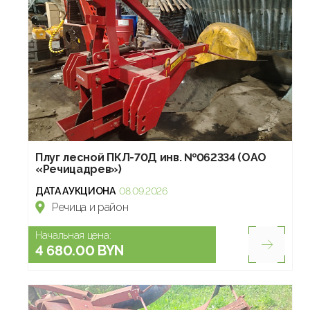
Плуг лесной ПКЛ-70Д инв. №062334 (ОАО
«Речицадрев»)
ДАТА АУКЦИОНА
08.09.2026
Речица и район
Начальная цена:
4 680.00 BYN