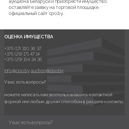
аукциона Беларуси и приобрести имущество,
оставляйте заявку на торговой площадке,
официальный сайт cpo.by.
ОЦЕНКА ИМУЩЕСТВА
+375 (17) 310 36 37
+375 (29) 171 47 14
+375 (29) 154 34 35
info@cpo.by
auction@cpo.by
У вас есть вопросы?
можете написать нам, воспользовавшись контактной
формой или любым другим способом в разделе контакты.
У вас есть вопросы?