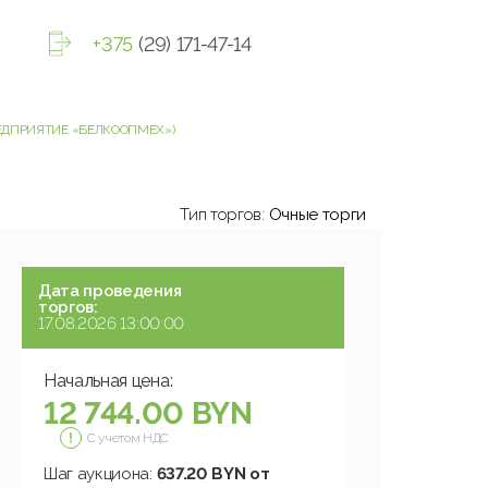
+375
(29) 171-47-14
РЕДПРИЯТИЕ «БЕЛКООПМЕХ»)
Тип торгов:
Очные торги
Дата проведения
торгов:
17.08.2026 13:00:00
Начальная цена:
12 744.00 BYN
С учетом НДС
Шаг аукциона:
637.20 BYN от