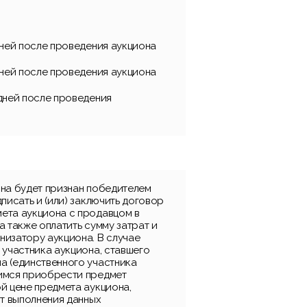
дней после проведения аукциона
дней после проведения аукциона
 дней после проведения
она будет признан победителем
дписать и (или) заключить договор
ета аукциона с продавцом в
а также оплатить сумму затрат и
низатору аукциона. В случае
 участника аукциона, ставшего
а (единственного участника
имся приобрести предмет
й цене предмета аукциона,
от выполнения данных