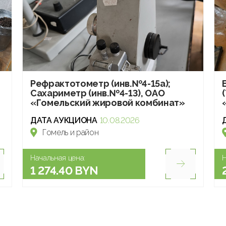
Рефрактотометр (инв.№4-15а);
Сахариметр (инв.№4-13), ОАО
«Гомельский жировой комбинат»
ДАТА АУКЦИОНА
10.08.2026
Гомель и район
Начальная цена:
Н
1 274.40 BYN