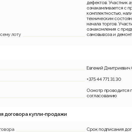
дефектов. Участник 
ознакамливается с п
комплектностью, нал
техническим состоян
начала торгов. Участ
ознакомления с пред
сему лоту
самовывоза и демонт
Евгений Дмитриевич
+375 44 771 31 30
Осмотр проводится 
согласованию
ия договора купли-продажи
говора
Срок подписания до