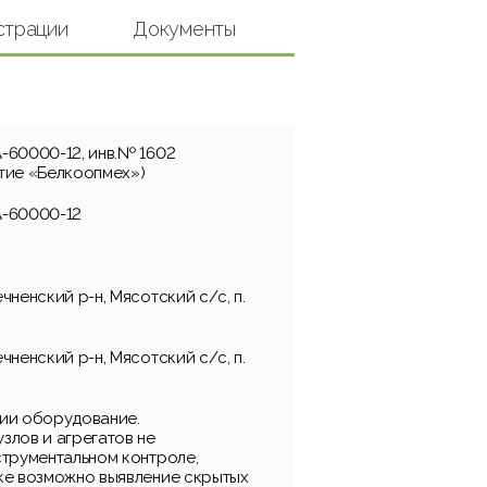
страции
Документы
-60000-12, инв.№ 1602
тие «Белкоопмех»)
А-60000-12
чненский р-н, Мясотский с/с, п.
чненский р-н, Мясотский с/с, п.
ии оборудование.
злов и агрегатов не
струментальном контроле,
ке возможно выявление скрытых