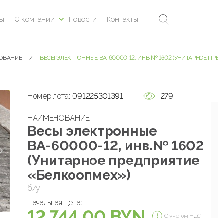
ны
О компании
Новости
Контакты
ДОВАНИЕ
ВЕСЫ ЭЛЕКТРОННЫЕ ВА-60000-12, ИНВ.№ 1602 (УНИТАРНОЕ П
Номер лота:
091225301391
279
НАИМЕНОВАНИЕ
Весы электронные
ВА-60000-12, инв.№ 1602
(Унитарное предприятие
«Белкоопмех»)
б/у
Начальная цена:
12 744.00 BYN
С учетом НДС