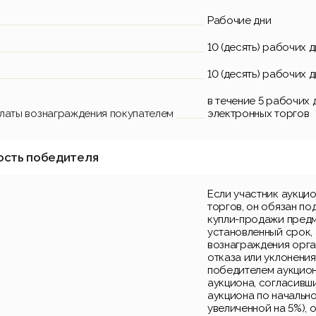
Рабочие дни
10 (десять) рабочих 
10 (десять) рабочих 
в течение 5 рабочих
платы вознаграждения покупателем
электронных торгов
ость победителя
Если участник аукци
торгов, он обязан по
купли-продажи предм
установленный срок, 
вознаграждения орга
отказа или уклонения
победителем аукцион
аукциона, согласивш
аукциона по начально
увеличенной на 5%), 