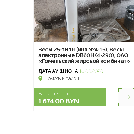
Весы 25-ти тн (инв.№4-16), Весы
электронные DB60H (4-290), ОАО
«Гомельский жировой комбинат»
ДАТА АУКЦИОНА
10.08.2026
Гомель и район
Начальная цена:
1 674.00 BYN