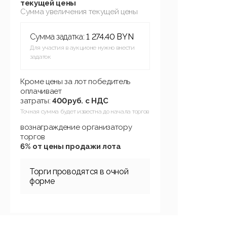
текущей цены
Сумма увеличения текущей цены
Сумма задатка:
1 274.40 BYN
Для участия в аукционе нужно внести
задаток
Кроме цены за лот победитель
оплачивает
затраты:
400руб. с НДС
Точная сумма будет известна до начала торгов
вознаграждение организатору
торгов
6% от цены продажи лота
Торги проводятся в очной
форме