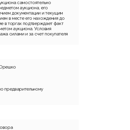
аукциона самостоятельно
редметом аукциона, его
ичием документации и текущим
ием в месте его нахождения до
ие в торгах подтверждает факт
метом аукциона. Условия
ажа силами и за счет покупателя
 Орешко
по предварительному
говора