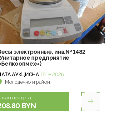
Весы электронные, инв.№ 1482
(Унитарное предприятие
«Белкоопмех»)
ДАТА АУКЦИОНА
17.08.2026
Молодечно и район
ачальная цена:
208.80 BYN