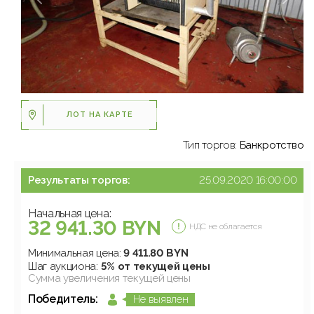
ЛОТ НА КАРТЕ
Тип торгов:
Банкротство
Результаты торгов:
25.09.2020 16:00:00
Начальная цена:
32 941.30 BYN
НДС не облагается
Минимальная цена:
9 411.80 BYN
Шаг аукциона:
5% от текущей цены
Сумма увеличения текущей цены
Победитель:
Не выявлен