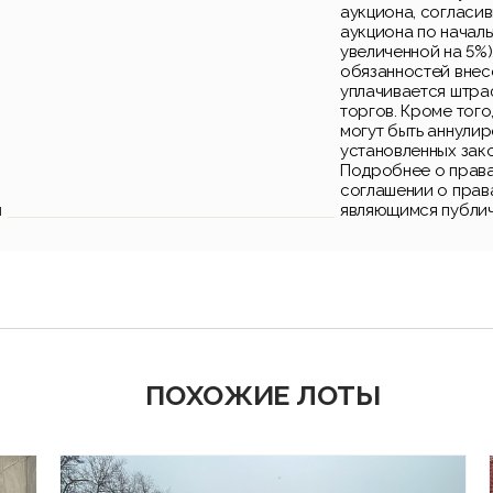
аукциона, согласи
аукциона по началь
увеличенной на 5%)
обязанностей внес
уплачивается штра
торгов. Кроме того
могут быть аннули
установленных зак
Подробнее о права
соглашении о прав
и
являющимся публи
ПОХОЖИЕ ЛОТЫ