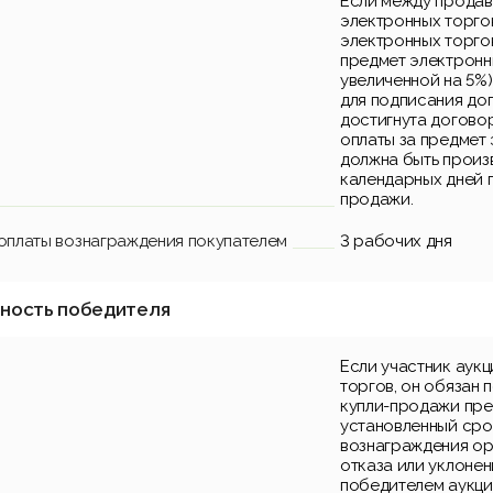
Если между продав
электронных торго
электронных торго
предмет электронны
увеличенной на 5%)
для подписания до
достигнута догово
оплаты за предмет 
должна быть произв
календарных дней 
продажи.
 оплаты вознаграждения покупателем
3 рабочих дня
нность победителя
Если участник аук
торгов, он обязан 
купли-продажи пре
установленный срок
вознаграждения ор
отказа или уклонен
победителем аукци