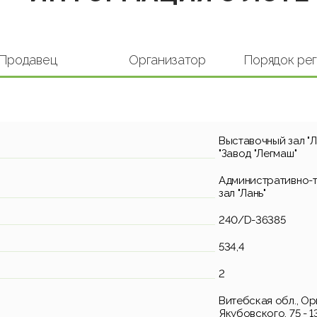
Продавец
Организатор
Порядок ре
Выставочный зал "Л
"Завод "Легмаш"
Административно-
зал "Лань"
240/D-36385
534,4
2
Витебская обл., Орш
Якубовского, 75 - 1