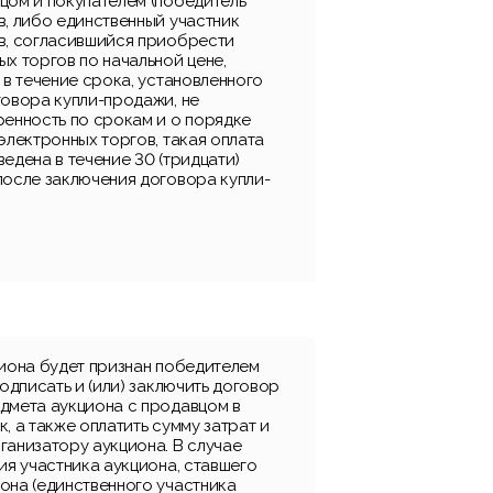
цом и покупателем (победитель
в, либо единственный участник
в, согласившийся приобрести
х торгов по начальной цене,
 в течение срока, установленного
говора купли-продажи, не
ренность по срокам и о порядке
электронных торгов, такая оплата
едена в течение 30 (тридцати)
после заключения договора купли-
циона будет признан победителем
подписать и (или) заключить договор
дмета аукциона с продавцом в
, а также оплатить сумму затрат и
ганизатору аукциона. В случае
ия участника аукциона, ставшего
она (единственного участника