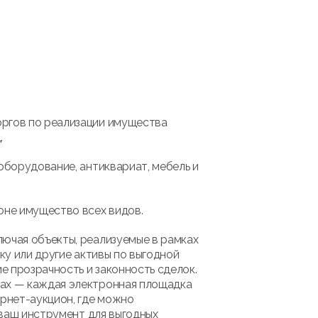
оргов по реализации имущества
.
оборудование, антиквариат, мебель и
оне имущество всех видов.
лючая объекты, реализуемые в рамках
ку или другие активы по выгодной
 прозрачность и законность сделок.
мах — каждая электронная площадка
рнет-аукцион, где можно
 ваш инструмент для выгодных