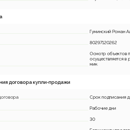
а
Гуминский Роман А
80297120262
Осмотр объектов п
осуществляется в ра
мин.
ния договора купли-продажи
договора
Срок подписания 
Рабочие дни
30