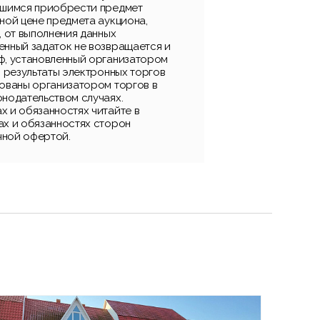
вшимся приобрести предмет
ной цене предмета аукциона,
, от выполнения данных
енный задаток не возвращается и
ф, установленный организатором
, результаты электронных торгов
рованы организатором торгов в
онодательством случаях.
х и обязанностях читайте в
ах и обязанностях сторон
чной офертой.