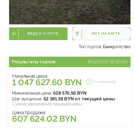
ВИДЕО О ЛОТЕ
ЛОТ НА КАРТЕ
Тип торгов:
Банкротство
Результаты торгов:
16.12.2022 16:00:00
Начальная цена:
1 047 627.60 BYN
С учетом НДС
Минимальная цена:
628 576.56 BYN
Шаг аукциона:
52 381.38 BYN от текущей цены
Сумма увеличения текущей цены
Цена продажи:
607 624.02 BYN