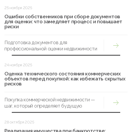
стоимости своего имущества, улучшения
25 ноября 2025
структуры капитала и повышения
прозрачности финансовой отчётности.
Ошибки собственников при сборе документов
для оценки: что замедляет процесс и повышает
риски
Подготовка документов для
профессиональной оценки недвижимости
кажется простой задачей, однако на
практике владельцы объектов нередко
24 ноября 2025
сталкиваются с задержками и
дополнительными затратами из-за
Оценка технического состояния коммерческих
объектов перед покупкой: как избежать скрытых
элементарных ошибок.
рисков
Покупка коммерческой недвижимости —
шаг, который определяет будущую
эффективность бизнеса на годы вперёд.
28 октября 2025
Реализация имущества при банкротстве: