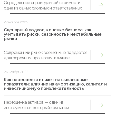
Определение справедливой стоимости —
одна из самых сложных и ответственных
задач при подготовке финансовой
отчетности.
27 ноября 2025
Сценарный подход в оценке бизнеса: как
учитывать риски, сезонность и нестабильные
рынки
Современный рынок всё меньше поддаётся
долгосрочным прогнозам: влияние
геополитики, меняющееся поведение
потребителей, технологические сдвиги и
26 ноября 2025
колебания спроса требуют от компаний
гибкости и умения быстро адаптироваться.
Как переоценка влияет на финансовые
показатели: влияние на амортизацию, капитал и
инвестиционную привлекательность
Переоценка активов — один из
инструментов, который компании
используют для отражения реальной