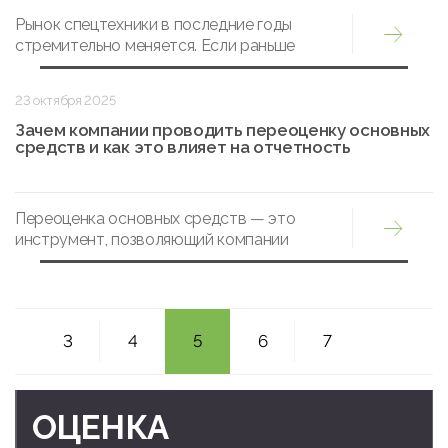
Рынок спецтехники в последние годы
стремительно меняется. Если раньше
основным способом покупки были
официальные дилеры, то сегодня всё
23 октября 2025
больше компаний и фермерских хозяйств
выбирают онлайн аукцион как более гибкий
Зачем компании проводить переоценку основных
средств и как это влияет на отчетность
и выгодный инструмент.
Переоценка основных средств — это
инструмент, позволяющий компании
поддерживать достоверность своих
финансовых показателей и соответствие
бухгалтерской отчетности реальной
рыночной стоимости активов.
3
4
5
6
7
ОЦЕНКА