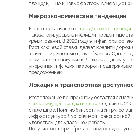
площадь, — но и новые факторы, влияющие на 
Макроэкономические тенденции
Ключевое влияние на
оценку стоимости недв
показатели: уровень инфляции, процентные ст
кредитования. В 2025 году эти факторы оста
Рост ключевой ставки делает кредиты дороже
значит — и рыночную цену объектов. Однако 
возможности покупки по более выгодным усло
умеренная инфляция, наоборот, поддерживают
предложением.
Локация и транспортная доступно
Расположение по-прежнему остается основн
оценке имущества для продажи
. Однако в 20
стало шире. Помимо близости к центру, сегод
инфраструктурой, устойчивой транспортной с
удобством для удаленной работы.
Популярность приобретают пригороды крупных