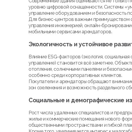
Современные здания оцениваются не только по
уровню цифровой оснащенности. Системы «ум
управление оборудованием и безопасность п
Для бизнес-центров важным преимуществом 
управления инженерией, онлайн-бронирование
мобильными сервисами арендаторов.
Экологичность и устойчивое разви
Влияние ESG-факторов (экология, социальная
управление) становится всё заметнее. Объек
отопления, солнечными панелями и безопасны
особенно среди корпоративных клиентов.
Покупатели и арендаторы обращают внимание 
зон озеленения и возможность раздельного сб
Социальные и демографические и
Рост числа удаленных специалистов и предпр
жилье и коммерческие помещения нового форм
общественными пространствами и гибкой пла
Кроме того, увеличивается интерес к малогаб