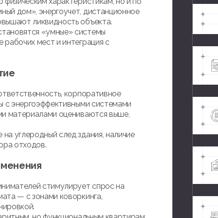
 физическим характеристикам, но и по
ный дом», энергоучет, дистанционное
овышают ликвидность объекта.
становятся «умные» системы
 рабочих мест и интеграция с
тие
 ответственность, корпоративное
ты с энергоэффективными системами
ми материалами оцениваются выше,
на углеродный след здания, наличие
ора отходов.
зменения
инимателей стимулирует спрос на
ата — с зонами коворкинга,
нировкой.
аритным, но функциональным квартирам,