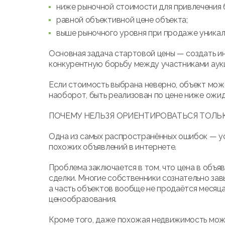
ниже рыночной стоимости для привлечения 
равной объективной цене объекта;
выше рыночного уровня при продаже уника
Основная задача стартовой цены — создать ин
конкурентную борьбу между участниками аук
Если стоимость выбрана неверно, объект може
наоборот, быть реализован по цене ниже ожи
ПОЧЕМУ НЕЛЬЗЯ ОРИЕНТИРОВАТЬСЯ ТОЛЬ
Одна из самых распространённых ошибок — ус
похожих объявлений в интернете.
Проблема заключается в том, что цена в объ
сделки. Многие собственники сознательно зав
а часть объектов вообще не продаётся месяца
ценообразования.
Кроме того, даже похожая недвижимость може