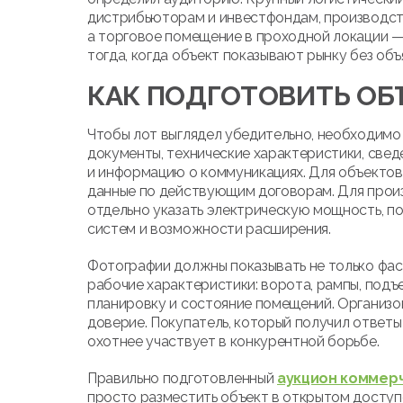
дистрибьюторам и инвестфондам, производст
а торговое помещение в проходной локации —
тогда, когда объект показывают рынку без объ
КАК ПОДГОТОВИТЬ ОБ
Чтобы лот выглядел убедительно, необходим
документы, технические характеристики, све
и информацию о коммуникациях. Для объектов
данные по действующим договорам. Для произ
отдельно указать электрическую мощность, п
систем и возможности расширения.
Фотографии должны показывать не только фаса
рабочие характеристики: ворота, рампы, подъ
планировку и состояние помещений. Организ
доверие. Покупатель, который получил ответы
охотнее участвует в конкурентной борьбе.
Правильно подготовленный
аукцион коммер
просто разместить объект в открытом доступе