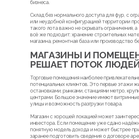
бизнеса.
Склад без нормального доступа для фур, с о
или неудобной конфигурацией территории пр
такого лота важно не скрывать ограничения, а 
всё же подходит: хранение строительных мате
магазина, ремонтная база или производство бе
МАГАЗИНЫ И ПОМЕЩЕН
РЕШАЕТ ПОТОК ЛЮДЕ
Торговые помещения наиболее привлекательны 
потенциальных клиентов. Это первые этажи ж
остановками, рынками, станциями метро, кру
центрами. Большое значение имеют витринные 
улицы и возможность разгрузки товара.
Магазин с хорошей локацией может заинтересо
инвестора. Если помещение уже сдано надёжн
понятную модель дохода и может быстрее при
заранее подготовить сведения о договоре аре