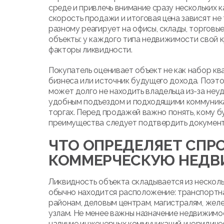
среде и привлечь внимание сразу нескольких 
скорость продажи и итоговая цена зависят не 
разному реагирует на офисы, склады, торгов
объекты: у каждого типа недвижимости свой к
факторы ликвидности.
Покупатель оценивает объект не как набор кв
бизнеса или источник будущего дохода. Поэ
может долго не находить владельца из-за неуд
удобным подъездом и подходящими коммуника
торгах. Перед продажей важно понять, кому б
преимущества следует подтвердить документ
ЧТО ОПРЕДЕЛЯЕТ СПР
КОММЕРЧЕСКУЮ НЕД
Ликвидность объекта складывается из нескол
обычно находится расположение: транспортна
районам, деловым центрам, магистралям, жел
узлам. Не менее важны назначение недвижимос
наличие инженерных коммуникаций и юридичес