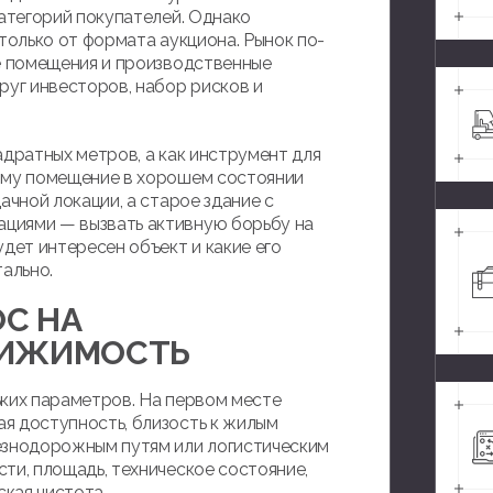
категорий покупателей. Однако
только от формата аукциона. Рынок по-
ые помещения и производственные
руг инвесторов, набор рисков и
адратных метров, а как инструмент для
тому помещение в хорошем состоянии
ачной локации, а старое здание с
циями — вызвать активную борьбу на
удет интересен объект и какие его
ально.
ОС НА
ВИЖИМОСТЬ
ьких параметров. На первом месте
я доступность, близость к жилым
езнодорожным путям или логистическим
ти, площадь, техническое состояние,
кая чистота.