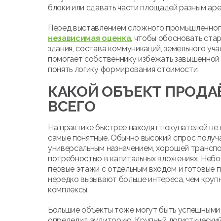
блоки или сдавать части площадей разным ар
Перед выставлением сложного промышленного
независимая оценка
, чтобы обосновать ста
здания, состава коммуникаций, земельного уча
помогает собственнику избежать завышенной 
понять логику формирования стоимости.
КАКОЙ ОБЪЕКТ ПРОДА
ВСЕГО
На практике быстрее находят покупателей не 
самые понятные. Обычно высокий спрос полу
универсальным назначением, хорошей трансп
потребностью в капитальных вложениях. Небо
первые этажи с отдельным входом и готовые 
нередко вызывают больше интереса, чем круп
комплексы.
Большие объекты тоже могут быть успешными 
определил аудиторию. Крупный логистический