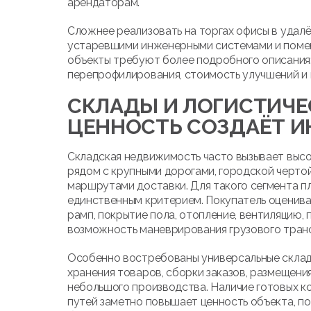
арендаторам.
Сложнее реализовать на торгах офисы в удалё
устаревшими инженерными системами и помещ
объекты требуют более подробного описания:
перепрофилирования, стоимость улучшений и 
СКЛАДЫ И ЛОГИСТИЧЕ
ЦЕННОСТЬ СОЗДАЁТ И
Складская недвижимость часто вызывает высо
рядом с крупными дорогами, городской черто
маршрутами доставки. Для такого сегмента пл
единственным критерием. Покупатель оценива
рамп, покрытие пола, отопление, вентиляцию,
возможность маневрирования грузового тран
Особенно востребованы универсальные склад
хранения товаров, сборки заказов, размещен
небольшого производства. Наличие готовых к
путей заметно повышает ценность объекта, п