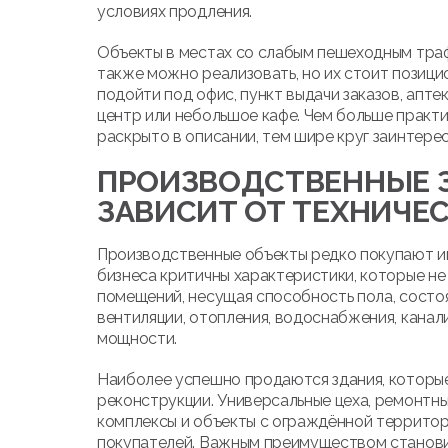
условиях продления.
Объекты в местах со слабым пешеходным тра
также можно реализовать, но их стоит позиц
подойти под офис, пункт выдачи заказов, аптек
центр или небольшое кафе. Чем больше практ
раскрыто в описании, тем шире круг заинтере
ПРОИЗВОДСТВЕННЫЕ З
ЗАВИСИТ ОТ ТЕХНИЧЕ
Производственные объекты редко покупают им
бизнеса критичны характеристики, которые не
помещений, несущая способность пола, состоя
вентиляции, отопления, водоснабжения, канал
мощности.
Наиболее успешно продаются здания, которы
реконструкции. Универсальные цеха, ремонтн
комплексы и объекты с ограждённой террито
покупателей. Важным преимуществом станови