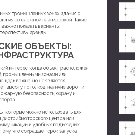
нных промышленных зонах, здания с
ения со сложной планировкой. Такие
 важно показать варианты
перспективы аренды.
СКИЕ ОБЪЕКТЫ:
НФРАСТРУКТУРА
кий интерес, когда объект расположен
й, промышленными зонами или
ощадь важна, но не является
ет высоту потолков, наличие ворот и
 пожарную безопасность, охрану и
спорта.
ы, которые можно использовать для
ия дистрибьюторского центра или
оммуникаций и удобных подъездных
отому что сокращает срок запуска