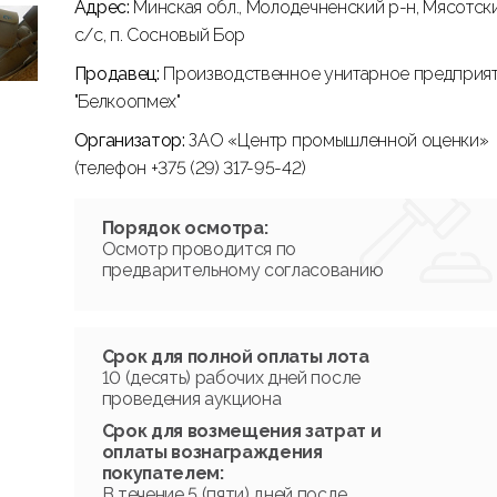
Адрес:
Минская обл., Молодечненский р-н, Мясотск
с/с, п. Сосновый Бор
Продавец:
Производственное унитарное предприя
"Белкоопмех"
Организатор:
ЗАО «Центр промышленной оценки»
(телефон +375 (29) 317-95-42)
Порядок осмотра:
Осмотр проводится по
предварительному согласованию
Срок для полной оплаты лота
10 (десять) рабочих дней после
проведения аукциона
Срок для возмещения затрат и
оплаты вознаграждения
покупателем:
В течение 5 (пяти) дней после