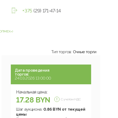
+375
(29) 171-47-14
ООПМЕХ»)
Тип торгов:
Очные торги
Дата проведения
торгов:
24.03.2026 13:00:00
Начальная цена:
17.28 BYN
С учетом НДС
Шаг аукциона:
0.86 BYN от текущей
цены