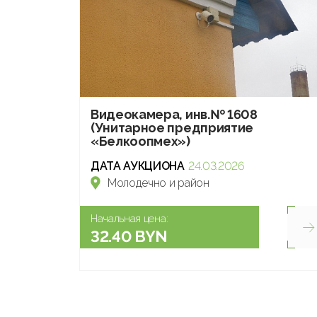
Видеокамера, инв.№ 1608
(Унитарное предприятие
«Белкоопмех»)
ДАТА АУКЦИОНА
24.03.2026
Молодечно и район
Начальная цена:
32.40 BYN