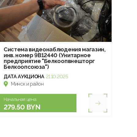
Система видеонаблюдения магазин,
инв. номер 9В12440 (Унитарное
предприятие "Белкоопвнешторг
Белкоопсоюза")
ДАТА АУКЦИОНА
21.10.2025
Минск и район
Начальная цена:
279.50 BYN