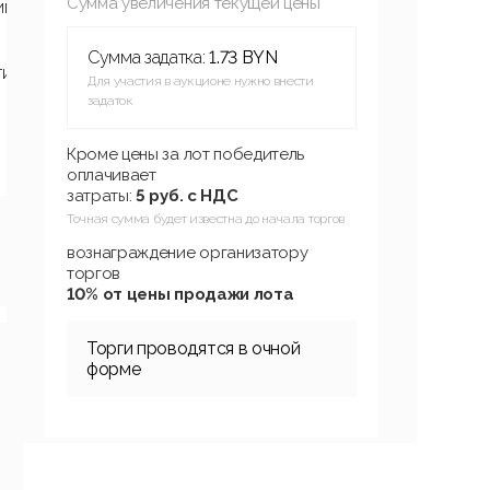
Сумма увеличения текущей цены
ий
Сумма задатка:
1.73 BYN
тие
Для участия в аукционе нужно внести
задаток
Кроме цены за лот победитель
оплачивает
затраты:
5 руб. с НДС
Точная сумма будет известна до начала торгов
вознаграждение организатору
торгов
10% от цены продажи лота
Торги проводятся в очной
форме