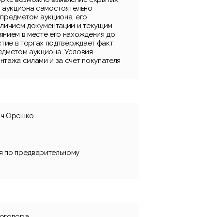
к аукциона самостоятельно
 предметом аукциона, его
аличием документации и текущим
янием в месте его нахождения до
стие в торгах подтверждает факт
едметом аукциона. Условия
нтажа силами и за счет покупателя
ич Орешко
я по предварительному
договора