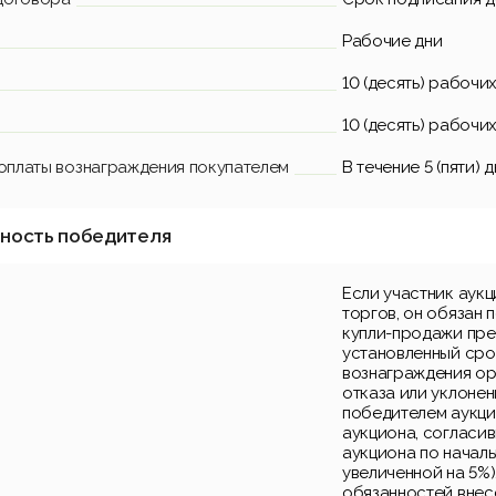
Рабочие дни
10 (десять) рабочи
10 (десять) рабочи
 оплаты вознаграждения покупателем
В течение 5 (пяти)
нность победителя
Если участник аук
торгов, он обязан 
купли-продажи пре
установленный срок
вознаграждения ор
отказа или уклонен
победителем аукци
аукциона, согласи
аукциона по началь
увеличенной на 5%)
обязанностей внес