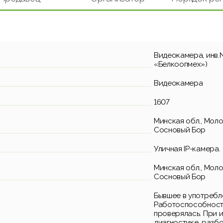
Видеокамера, инв.
«Белкоопмех»)
Видеокамера
1607
Минская обл., Моло
Сосновый Бор
Уличнaя IР-кaмepa.
Минская обл., Моло
Сосновый Бор
Бывшее в употребл
Работоспособность
проверялась. При 
диагностике, разб