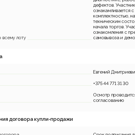
дефектов. Участни
ознакамливается с
комплектностью, н
техническим состо
начала торгов. Уча
ознакомления с пр
 всему лоту
самовывоза и демо
а
Евгений Дмитриев
+375 44 771 31 30
Осмотр проводитс
согласованию
ния договора купли-продажи
договора
Срок подписания 