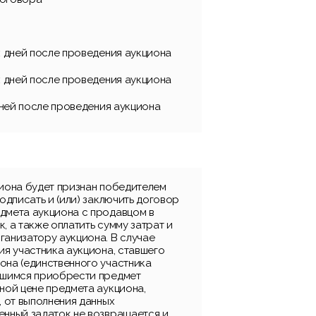
х дней после проведения аукциона
х дней после проведения аукциона
 дней после проведения аукциона
циона будет признан победителем
подписать и (или) заключить договор
дмета аукциона с продавцом в
, а также оплатить сумму затрат и
ганизатору аукциона. В случае
ия участника аукциона, ставшего
она (единственного участника
вшимся приобрести предмет
ной цене предмета аукциона,
, от выполнения данных
енный задаток не возвращается и