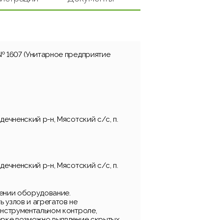
№ 1607 (Унитарное предприятие
дечненский р-н, Мясотский с/с, п.
дечненский р-н, Мясотский с/с, п.
ении оборудование.
 узлов и агрегатов не
инструментальном контроле,
орке возможно выявление скрытых