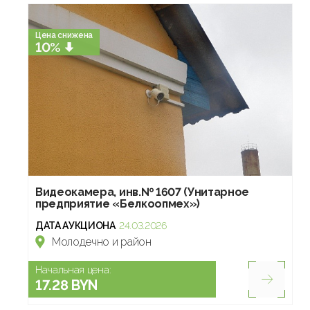
Цена снижена
10%
Видеокамера, инв.№ 1607 (Унитарное
предприятие «Белкоопмех»)
ДАТА АУКЦИОНА
24.03.2026
Молодечно и район
Начальная цена:
17.28 BYN