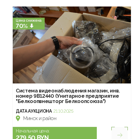
Цена снижена
70%
Система видеонаблюдения магазин, инв.
номер 9В12440 (Унитарное предприятие
"Белкоопвнешторг Белкоопсоюза")
ДАТА АУКЦИОНА
21.10.2025
Минск и район
Начальная цена:
279.50 BYN