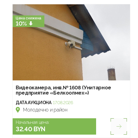
Цена снижена
10%
Видеокамера, инв.№ 1608 (Унитарное
предприятие «Белкоопмех»)
ДАТА АУКЦИОНА
17.08.2026
Молодечно и район
Начальная цена:
32.40 BYN