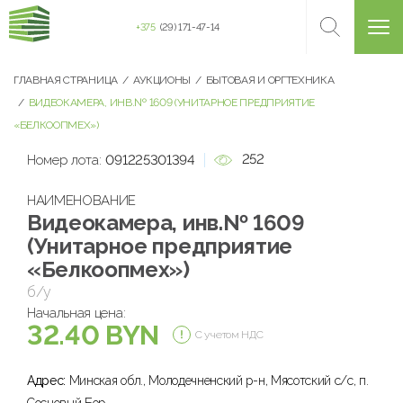
+375
(29) 171-47-14
ГЛАВНАЯ СТРАНИЦА
АУКЦИОНЫ
БЫТОВАЯ И ОРГТЕХНИКА
ВИДЕОКАМЕРА, ИНВ.№ 1609 (УНИТАРНОЕ ПРЕДПРИЯТИЕ
«БЕЛКООПМЕХ»)
252
Номер лота:
091225301394
НАИМЕНОВАНИЕ
Видеокамера, инв.№ 1609
(Унитарное предприятие
«Белкоопмех»)
б/у
Начальная цена:
32.40 BYN
С учетом НДС
Адрес:
Минская обл., Молодечненский р-н, Мясотский с/с, п.